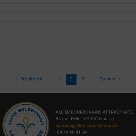
←
Précédent
1
2
3
Suivant
→
ALLIE
R
BOURBONNAIS ATTRACTIVITÉ
65 rue d'Allier, 03000 Moulins
contact@allier-bourbonnais.fr
04 70 46 81 50