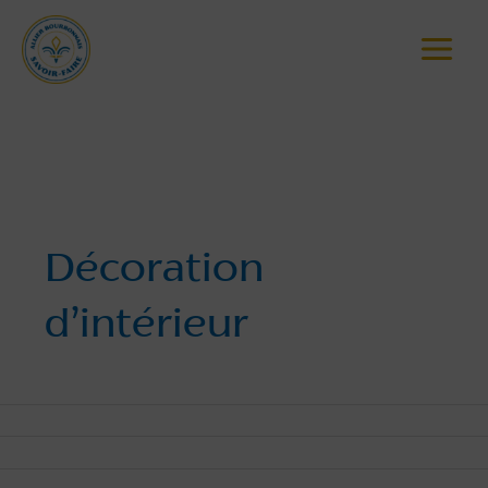
Pagination
Main
d’article
Menu
Accueil
Agréé
Producteurs non-alimentaire
Décoration d’intérieur
Page 2
Décoration
d’intérieur