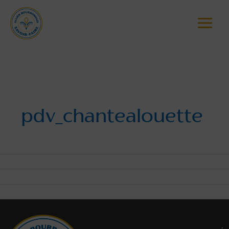
Main
Menu
Accueil
pdv_produits
pdv_chantealouette
pdv_chantealouette