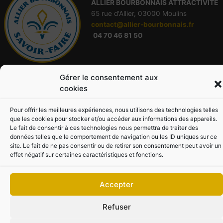
ALLIE
R
BOURBONNAIS ATTRACTIVITÉ
65 rue d'Allier, 03000 Moulins
contact@allier-bourbonnais.fr
04 70 46 81 50
Connaître
Gérer le consentement aux
Déguster
cookies
Admirer
Acheter
Pour offrir les meilleures expériences, nous utilisons des technologies telles
Partager
que les cookies pour stocker et/ou accéder aux informations des appareils.
Le fait de consentir à ces technologies nous permettra de traiter des
Adhérer
données telles que le comportement de navigation ou les ID uniques sur ce
site. Le fait de ne pas consentir ou de retirer son consentement peut avoir un
effet négatif sur certaines caractéristiques et fonctions.
Accepter
Copyright © 2026 Allier Bourbonnais Savoir-Faire |
Mentions légales
Sites partenaires :
allier-bourbonnais.fr
|
allier-tourisme.com
|
Refuser
rejoignez.allier-bourbonnais.fr
|
allier.fr